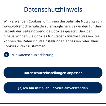
Inhalt anspringen
Datenschutz­hinweis
Wir verwenden Cookies, um Ihnen die optimale Nutzung von
www.volkshochschule.de zu ermöglichen. Es werden für den
Betrieb der Seite notwendige Cookies gesetzt. Darüber
hinaus können Sie Cookies für Statistikzwecke zulassen. Sie
Werkzeuge
können die Datenschutz­einstellungen anpassen oder allen
0
Merkliste
Cookies direkt zustimmen.
Deutscher Volkshochschul-Verband (DVV) e.V.
Fußzeile
(
Zur Datenschutz­erklärung
Ö
Standort Bonn
f
Königswinterer Straße 552 b
f
53227 Bonn
Datenschutz­einstellungen anpassen
n
Standort Berlin
e
Luisenstraße 45
t
Ja, ich bin mit allen Cookies einverstanden
10117 Berlin
i
n
e
i