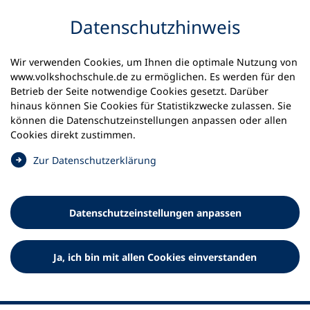
Inhalt anspringen
Datenschutz­hinweis
Wir verwenden Cookies, um Ihnen die optimale Nutzung von
www.volkshochschule.de zu ermöglichen. Es werden für den
Betrieb der Seite notwendige Cookies gesetzt. Darüber
hinaus können Sie Cookies für Statistikzwecke zulassen. Sie
Werkzeuge
können die Datenschutz­einstellungen anpassen oder allen
0
Merkliste
Cookies direkt zustimmen.
Deutscher Volkshochschul-Verband (DVV) e.V.
Fußzeile
(
Zur Datenschutz­erklärung
Ö
Standort Bonn
f
Königswinterer Straße 552 b
f
53227 Bonn
Datenschutz­einstellungen anpassen
n
Standort Berlin
e
Luisenstraße 45
t
Ja, ich bin mit allen Cookies einverstanden
10117 Berlin
i
n
e
i