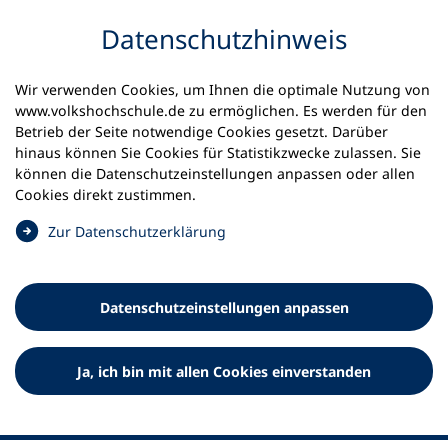
Inhalt anspringen
Datenschutz­hinweis
Wir verwenden Cookies, um Ihnen die optimale Nutzung von
www.volkshochschule.de zu ermöglichen. Es werden für den
Betrieb der Seite notwendige Cookies gesetzt. Darüber
hinaus können Sie Cookies für Statistikzwecke zulassen. Sie
Werkzeuge
können die Datenschutz­einstellungen anpassen oder allen
0
Merkliste
Cookies direkt zustimmen.
Deutscher Volkshochschul-Verband (DVV) e.V.
Fußzeile
(
Zur Datenschutz­erklärung
Ö
Standort Bonn
f
Königswinterer Straße 552 b
f
53227 Bonn
Datenschutz­einstellungen anpassen
n
Standort Berlin
e
Luisenstraße 45
t
Ja, ich bin mit allen Cookies einverstanden
10117 Berlin
i
n
e
i