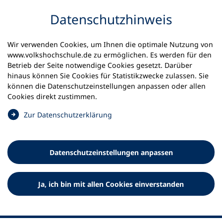
Inhalt anspringen
Datenschutz­hinweis
Wir verwenden Cookies, um Ihnen die optimale Nutzung von
www.volkshochschule.de zu ermöglichen. Es werden für den
Betrieb der Seite notwendige Cookies gesetzt. Darüber
hinaus können Sie Cookies für Statistikzwecke zulassen. Sie
Werkzeuge
können die Datenschutz­einstellungen anpassen oder allen
0
Merkliste
Cookies direkt zustimmen.
Deutscher Volkshochschul-Verband (DVV) e.V.
Fußzeile
(
Zur Datenschutz­erklärung
Ö
Standort Bonn
f
Königswinterer Straße 552 b
f
53227 Bonn
Datenschutz­einstellungen anpassen
n
Standort Berlin
e
Luisenstraße 45
t
Ja, ich bin mit allen Cookies einverstanden
10117 Berlin
i
n
e
i