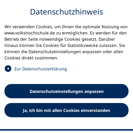
Inhalt anspringen
Datenschutz­hinweis
Wir verwenden Cookies, um Ihnen die optimale Nutzung von
www.volkshochschule.de zu ermöglichen. Es werden für den
Betrieb der Seite notwendige Cookies gesetzt. Darüber
hinaus können Sie Cookies für Statistikzwecke zulassen. Sie
Werkzeuge
können die Datenschutz­einstellungen anpassen oder allen
0
Merkliste
Cookies direkt zustimmen.
Deutscher Volkshochschul-Verband (DVV) e.V.
Fußzeile
(
Zur Datenschutz­erklärung
Ö
Standort Bonn
f
Königswinterer Straße 552 b
f
53227 Bonn
Datenschutz­einstellungen anpassen
n
Standort Berlin
e
Luisenstraße 45
t
Ja, ich bin mit allen Cookies einverstanden
10117 Berlin
i
n
e
i