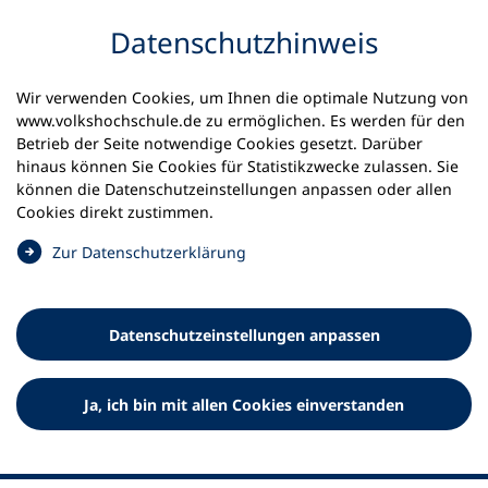
Inhalt anspringen
Datenschutz­hinweis
Wir verwenden Cookies, um Ihnen die optimale Nutzung von
www.volkshochschule.de zu ermöglichen. Es werden für den
Betrieb der Seite notwendige Cookies gesetzt. Darüber
hinaus können Sie Cookies für Statistikzwecke zulassen. Sie
Werkzeuge
können die Datenschutz­einstellungen anpassen oder allen
0
Merkliste
Cookies direkt zustimmen.
Deutscher Volkshochschul-Verband (DVV) e.V.
Fußzeile
(
Zur Datenschutz­erklärung
Ö
Standort Bonn
f
Königswinterer Straße 552 b
f
53227 Bonn
Datenschutz­einstellungen anpassen
n
Standort Berlin
e
Luisenstraße 45
t
Ja, ich bin mit allen Cookies einverstanden
10117 Berlin
i
n
e
i