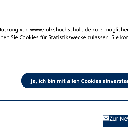
utzung von www.volkshochschule.de zu ermöglichen.
en Sie Cookies für Statistikzwecke zulassen. Sie k
Ja, ich bin mit allen Cookies einverst
V) e.V.
Kontakt
Bleiben 
E-Mail:
info
dvv-vhs
de
Weiterbild
des DVV
Ansprechpersonen
Zur Ne