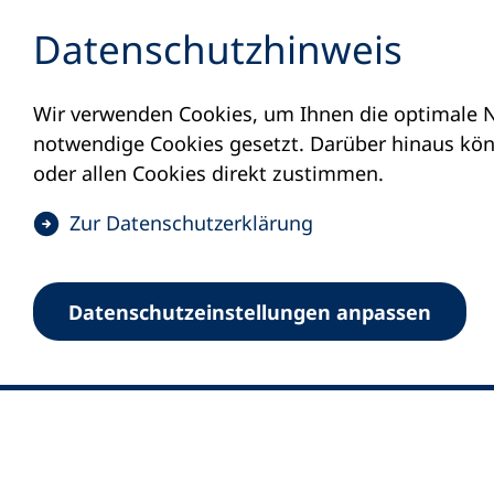
Inhalt anspringen
Datenschutz­hinweis
Wir verwenden Cookies, um Ihnen die optimale N
notwendige Cookies gesetzt. Darüber hinaus könn
oder allen Cookies direkt zustimmen.
(
Zur Datenschutz­erklärung
Ö
0
Merkliste
f
Datenschutz­einstellungen anpassen
Deutscher Volkshochschul-Verband (DV
f
Fußzeile
n
E-Mail-Adresse
Standort Bonn
e
Königswinterer Straße 552 b
t
53227 Bonn
i
n
Standort Berlin
e