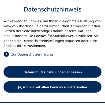
Inhalt anspringen
Datenschutz­hinweis
Wir verwenden Cookies, um Ihnen die optimale Nutzung von
www.volkshochschule.de zu ermöglichen. Es werden für den
Betrieb der Seite notwendige Cookies gesetzt. Darüber
hinaus können Sie Cookies für Statistikzwecke zulassen. Sie
Werkzeuge
können die Datenschutz­einstellungen anpassen oder allen
0
Merkliste
Cookies direkt zustimmen.
Deutscher Volkshochschul-Verband (DVV) e.V.
Fußzeile
(
Zur Datenschutz­erklärung
Ö
Standort Bonn
f
Königswinterer Straße 552 b
f
53227 Bonn
Datenschutz­einstellungen anpassen
n
Standort Berlin
e
Luisenstraße 45
t
Ja, ich bin mit allen Cookies einverstanden
10117 Berlin
i
n
e
i