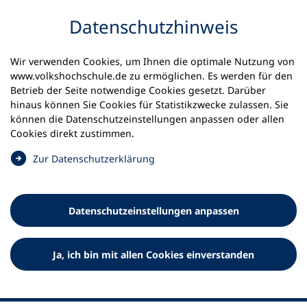
Inhalt anspringen
Datenschutz­hinweis
Wir verwenden Cookies, um Ihnen die optimale Nutzung von
www.volkshochschule.de zu ermöglichen. Es werden für den
Betrieb der Seite notwendige Cookies gesetzt. Darüber
hinaus können Sie Cookies für Statistikzwecke zulassen. Sie
Werkzeuge
können die Datenschutz­einstellungen anpassen oder allen
0
Merkliste
Cookies direkt zustimmen.
Deutscher Volkshochschul-Verband (DVV) e.V.
Fußzeile
(
Zur Datenschutz­erklärung
Ö
Standort Bonn
f
Königswinterer Straße 552 b
f
53227 Bonn
Datenschutz­einstellungen anpassen
n
Standort Berlin
e
Luisenstraße 45
t
Ja, ich bin mit allen Cookies einverstanden
10117 Berlin
i
n
e
i