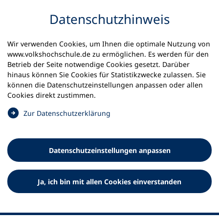
Inhalt anspringen
Datenschutz­hinweis
Wir verwenden Cookies, um Ihnen die optimale Nutzung von
www.volkshochschule.de zu ermöglichen. Es werden für den
Betrieb der Seite notwendige Cookies gesetzt. Darüber
hinaus können Sie Cookies für Statistikzwecke zulassen. Sie
Werkzeuge
können die Datenschutz­einstellungen anpassen oder allen
0
Merkliste
Cookies direkt zustimmen.
Deutscher Volkshochschul-Verband (DVV) e.V.
Fußzeile
(
Zur Datenschutz­erklärung
Ö
Standort Bonn
f
Königswinterer Straße 552 b
f
53227 Bonn
Datenschutz­einstellungen anpassen
n
Standort Berlin
e
Luisenstraße 45
t
Ja, ich bin mit allen Cookies einverstanden
10117 Berlin
i
n
e
i