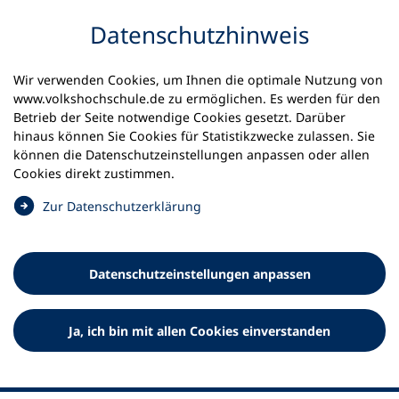
Inhalt anspringen
Datenschutz­hinweis
Wir verwenden Cookies, um Ihnen die optimale Nutzung von
www.volkshochschule.de zu ermöglichen. Es werden für den
Betrieb der Seite notwendige Cookies gesetzt. Darüber
hinaus können Sie Cookies für Statistikzwecke zulassen. Sie
Werkzeuge
können die Datenschutz­einstellungen anpassen oder allen
0
Merkliste
Cookies direkt zustimmen.
Deutscher Volkshochschul-Verband (DVV) e.V.
Fußzeile
(
Zur Datenschutz­erklärung
Ö
Standort Bonn
f
Königswinterer Straße 552 b
f
53227 Bonn
Datenschutz­einstellungen anpassen
n
Standort Berlin
e
Luisenstraße 45
t
Ja, ich bin mit allen Cookies einverstanden
10117 Berlin
i
n
e
i