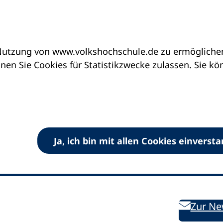
utzung von www.volkshochschule.de zu ermöglichen.
en Sie Cookies für Statistikzwecke zulassen. Sie k
Ja, ich bin mit allen Cookies einverst
V) e.V.
Kontakt
Bleiben 
E-Mail:
info
dvv-vhs
de
Weiterbild
des DVV
Ansprechpersonen
Zur Ne