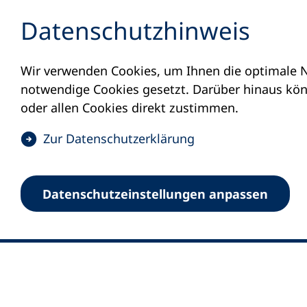
Inhalt anspringen
Datenschutz­hinweis
Wir verwenden Cookies, um Ihnen die optimale N
notwendige Cookies gesetzt. Darüber hinaus könn
oder allen Cookies direkt zustimmen.
(
Zur Datenschutz­erklärung
Ö
0
Merkliste
f
Datenschutz­einstellungen anpassen
Deutscher Volkshochschul-Verband (DV
f
Fußzeile
n
E-Mail-Adresse
Standort Bonn
e
Königswinterer Straße 552 b
t
53227 Bonn
i
n
Standort Berlin
e