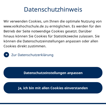
Inhalt anspringen
Datenschutz­hinweis
Wir verwenden Cookies, um Ihnen die optimale Nutzung von
www.volkshochschule.de zu ermöglichen. Es werden für den
Betrieb der Seite notwendige Cookies gesetzt. Darüber
hinaus können Sie Cookies für Statistikzwecke zulassen. Sie
Werkzeuge
können die Datenschutz­einstellungen anpassen oder allen
0
Merkliste
Cookies direkt zustimmen.
Deutscher Volkshochschul-Verband (DVV) e.V.
Fußzeile
(
Zur Datenschutz­erklärung
Ö
Standort Bonn
f
Königswinterer Straße 552 b
f
53227 Bonn
Datenschutz­einstellungen anpassen
n
Standort Berlin
e
Luisenstraße 45
t
Ja, ich bin mit allen Cookies einverstanden
10117 Berlin
i
n
e
i