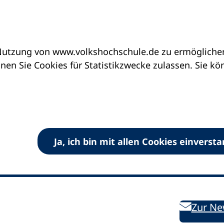
utzung von www.volkshochschule.de zu ermöglichen.
en Sie Cookies für Statistikzwecke zulassen. Sie k
Ja, ich bin mit allen Cookies einverst
V) e.V.
Kontakt
Bleiben 
E-Mail:
info
dvv-vhs
de
Weiterbild
des DVV
Ansprechpersonen
Zur Ne