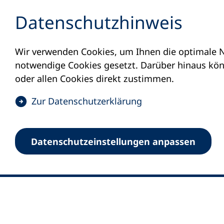
Inhalt anspringen
Datenschutz­hinweis
Wir verwenden Cookies, um Ihnen die optimale N
notwendige Cookies gesetzt. Darüber hinaus könn
oder allen Cookies direkt zustimmen.
(
Zur Datenschutz­erklärung
Ö
0
Merkliste
f
Datenschutz­einstellungen anpassen
Deutscher Volkshochschul-Verband (DV
f
Fußzeile
n
E-Mail-Adresse
Standort Bonn
e
Königswinterer Straße 552 b
t
53227 Bonn
i
n
Standort Berlin
e