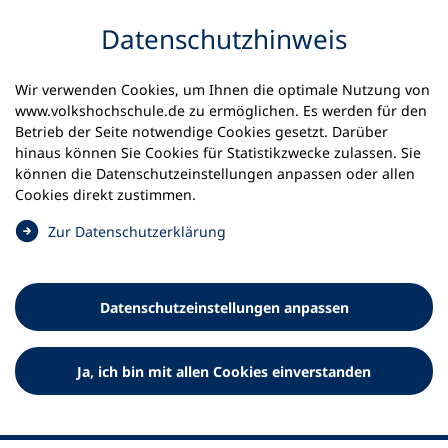
Inhalt anspringen
Datenschutz­hinweis
Wir verwenden Cookies, um Ihnen die optimale Nutzung von
www.volkshochschule.de zu ermöglichen. Es werden für den
Betrieb der Seite notwendige Cookies gesetzt. Darüber
hinaus können Sie Cookies für Statistikzwecke zulassen. Sie
Werkzeuge
können die Datenschutz­einstellungen anpassen oder allen
0
Merkliste
Cookies direkt zustimmen.
Deutscher Volkshochschul-Verband (DVV) e.V.
Fußzeile
(
Zur Datenschutz­erklärung
Ö
Standort Bonn
f
Königswinterer Straße 552 b
f
53227 Bonn
Datenschutz­einstellungen anpassen
n
Standort Berlin
e
Luisenstraße 45
t
Ja, ich bin mit allen Cookies einverstanden
10117 Berlin
i
n
e
i