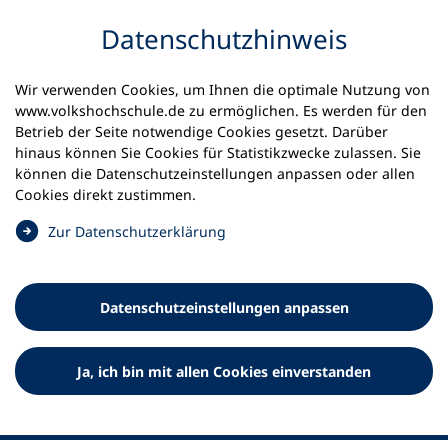
Inhalt anspringen
Datenschutz­hinweis
Wir verwenden Cookies, um Ihnen die optimale Nutzung von
www.volkshochschule.de zu ermöglichen. Es werden für den
Betrieb der Seite notwendige Cookies gesetzt. Darüber
hinaus können Sie Cookies für Statistikzwecke zulassen. Sie
Werkzeuge
können die Datenschutz­einstellungen anpassen oder allen
0
Merkliste
Cookies direkt zustimmen.
Deutscher Volkshochschul-Verband (DVV) e.V.
Fußzeile
(
Zur Datenschutz­erklärung
Ö
Standort Bonn
f
Königswinterer Straße 552 b
f
53227 Bonn
Datenschutz­einstellungen anpassen
n
Standort Berlin
e
Luisenstraße 45
t
Ja, ich bin mit allen Cookies einverstanden
10117 Berlin
i
n
e
i