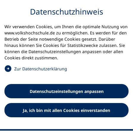
Inhalt anspringen
Datenschutz­hinweis
Wir verwenden Cookies, um Ihnen die optimale Nutzung von
www.volkshochschule.de zu ermöglichen. Es werden für den
Betrieb der Seite notwendige Cookies gesetzt. Darüber
hinaus können Sie Cookies für Statistikzwecke zulassen. Sie
Werkzeuge
können die Datenschutz­einstellungen anpassen oder allen
0
Merkliste
Cookies direkt zustimmen.
Deutscher Volkshochschul-Verband (DVV) e.V.
Fußzeile
(
Zur Datenschutz­erklärung
Ö
Standort Bonn
f
Königswinterer Straße 552 b
f
53227 Bonn
Datenschutz­einstellungen anpassen
n
Standort Berlin
e
Luisenstraße 45
t
Ja, ich bin mit allen Cookies einverstanden
10117 Berlin
i
n
e
i