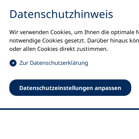
Inhalt anspringen
Datenschutz­hinweis
Wir verwenden Cookies, um Ihnen die optimale N
notwendige Cookies gesetzt. Darüber hinaus könn
oder allen Cookies direkt zustimmen.
(
Zur Datenschutz­erklärung
Ö
0
Merkliste
f
Datenschutz­einstellungen anpassen
Deutscher Volkshochschul-Verband (DV
f
Fußzeile
n
E-Mail-Adresse
Standort Bonn
e
Königswinterer Straße 552 b
t
53227 Bonn
i
n
Standort Berlin
e