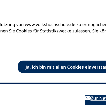
utzung von www.volkshochschule.de zu ermöglichen.
en Sie Cookies für Statistikzwecke zulassen. Sie k
Ja, ich bin mit allen Cookies einverst
V) e.V.
Kontakt
Bleiben 
E-Mail:
info
dvv-vhs
de
Weiterbild
des DVV
Ansprechpersonen
Zur Ne