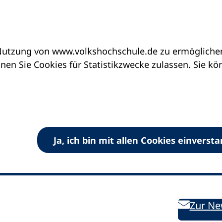
utzung von www.volkshochschule.de zu ermöglichen.
en Sie Cookies für Statistikzwecke zulassen. Sie k
Ja, ich bin mit allen Cookies einverst
V) e.V.
Kontakt
Bleiben 
E-Mail:
info
dvv-vhs
de
Weiterbild
des DVV
Ansprechpersonen
Zur Ne