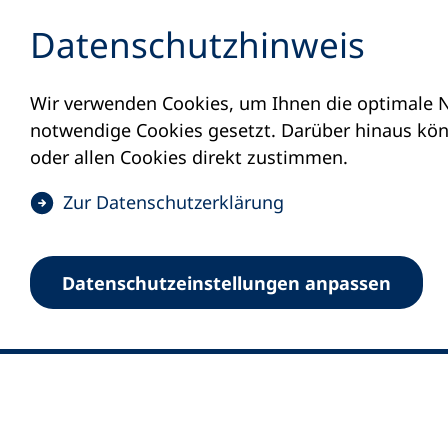
Inhalt anspringen
Datenschutz­hinweis
Wir verwenden Cookies, um Ihnen die optimale N
notwendige Cookies gesetzt. Darüber hinaus könn
oder allen Cookies direkt zustimmen.
(
Zur Datenschutz­erklärung
Ö
0
Merkliste
f
Datenschutz­einstellungen anpassen
Deutscher Volkshochschul-Verband (DV
f
Fußzeile
n
E-Mail-Adresse
Standort Bonn
e
Königswinterer Straße 552 b
t
53227 Bonn
i
n
Standort Berlin
e