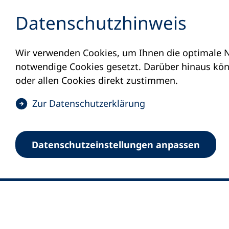
Inhalt anspringen
Datenschutz­hinweis
Wir verwenden Cookies, um Ihnen die optimale N
notwendige Cookies gesetzt. Darüber hinaus könn
oder allen Cookies direkt zustimmen.
(
Zur Datenschutz­erklärung
Ö
0
Merkliste
f
Datenschutz­einstellungen anpassen
Deutscher Volkshochschul-Verband (DV
f
Fußzeile
n
E-Mail-Adresse
Standort Bonn
e
Königswinterer Straße 552 b
t
53227 Bonn
i
n
Standort Berlin
e