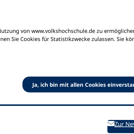
utzung von www.volkshochschule.de zu ermöglichen.
en Sie Cookies für Statistikzwecke zulassen. Sie k
Ja, ich bin mit allen Cookies einverst
V) e.V.
Kontakt
Bleiben 
E-Mail:
info
dvv-vhs
de
Weiterbild
des DVV
Ansprechpersonen
Zur Ne