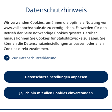
Inhalt anspringen
Datenschutz­hinweis
Wir verwenden Cookies, um Ihnen die optimale Nutzung von
www.volkshochschule.de zu ermöglichen. Es werden für den
Betrieb der Seite notwendige Cookies gesetzt. Darüber
hinaus können Sie Cookies für Statistikzwecke zulassen. Sie
Werkzeuge
können die Datenschutz­einstellungen anpassen oder allen
0
Merkliste
Cookies direkt zustimmen.
Deutscher Volkshochschul-Verband (DVV) e.V.
Fußzeile
(
Zur Datenschutz­erklärung
Ö
Standort Bonn
f
Königswinterer Straße 552 b
f
53227 Bonn
Datenschutz­einstellungen anpassen
n
Standort Berlin
e
Luisenstraße 45
t
Ja, ich bin mit allen Cookies einverstanden
10117 Berlin
i
n
e
i