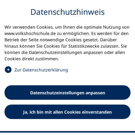
Inhalt anspringen
Datenschutz­hinweis
Wir verwenden Cookies, um Ihnen die optimale Nutzung von
www.volkshochschule.de zu ermöglichen. Es werden für den
Betrieb der Seite notwendige Cookies gesetzt. Darüber
hinaus können Sie Cookies für Statistikzwecke zulassen. Sie
Werkzeuge
können die Datenschutz­einstellungen anpassen oder allen
0
Merkliste
Cookies direkt zustimmen.
Deutscher Volkshochschul-Verband (DVV) e.V.
Fußzeile
(
Zur Datenschutz­erklärung
Ö
Standort Bonn
f
Königswinterer Straße 552 b
f
53227 Bonn
Datenschutz­einstellungen anpassen
n
Standort Berlin
e
Luisenstraße 45
t
Ja, ich bin mit allen Cookies einverstanden
10117 Berlin
i
n
e
i