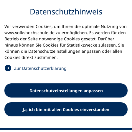
Inhalt anspringen
Datenschutz­hinweis
Wir verwenden Cookies, um Ihnen die optimale Nutzung von
www.volkshochschule.de zu ermöglichen. Es werden für den
Betrieb der Seite notwendige Cookies gesetzt. Darüber
hinaus können Sie Cookies für Statistikzwecke zulassen. Sie
Werkzeuge
können die Datenschutz­einstellungen anpassen oder allen
0
Merkliste
Cookies direkt zustimmen.
Deutscher Volkshochschul-Verband (DVV) e.V.
Fußzeile
(
Zur Datenschutz­erklärung
Ö
Standort Bonn
f
Königswinterer Straße 552 b
f
53227 Bonn
Datenschutz­einstellungen anpassen
n
Standort Berlin
e
Luisenstraße 45
t
Ja, ich bin mit allen Cookies einverstanden
10117 Berlin
i
n
e
i