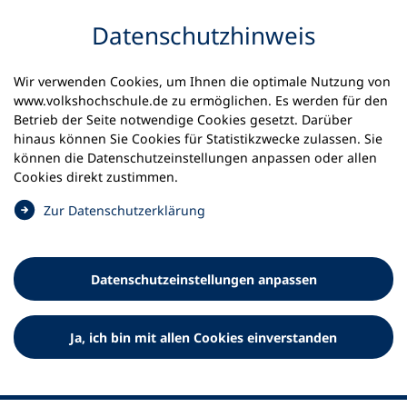
Inhalt anspringen
Datenschutz­hinweis
Wir verwenden Cookies, um Ihnen die optimale Nutzung von
www.volkshochschule.de zu ermöglichen. Es werden für den
Betrieb der Seite notwendige Cookies gesetzt. Darüber
hinaus können Sie Cookies für Statistikzwecke zulassen. Sie
Werkzeuge
können die Datenschutz­einstellungen anpassen oder allen
0
Merkliste
Cookies direkt zustimmen.
Deutscher Volkshochschul-Verband (DVV) e.V.
Fußzeile
(
Zur Datenschutz­erklärung
Ö
Standort Bonn
f
Königswinterer Straße 552 b
f
53227 Bonn
Datenschutz­einstellungen anpassen
n
Standort Berlin
e
Luisenstraße 45
t
Ja, ich bin mit allen Cookies einverstanden
10117 Berlin
i
n
e
i