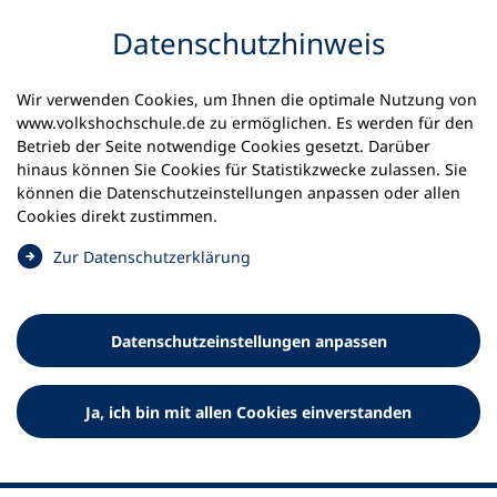
Inhalt anspringen
Datenschutz­hinweis
Wir verwenden Cookies, um Ihnen die optimale Nutzung von
www.volkshochschule.de zu ermöglichen. Es werden für den
Betrieb der Seite notwendige Cookies gesetzt. Darüber
hinaus können Sie Cookies für Statistikzwecke zulassen. Sie
Werkzeuge
können die Datenschutz­einstellungen anpassen oder allen
0
Merkliste
Cookies direkt zustimmen.
Deutscher Volkshochschul-Verband (DVV) e.V.
Fußzeile
(
Zur Datenschutz­erklärung
Ö
Standort Bonn
f
Königswinterer Straße 552 b
f
53227 Bonn
Datenschutz­einstellungen anpassen
n
Standort Berlin
e
Luisenstraße 45
t
Ja, ich bin mit allen Cookies einverstanden
10117 Berlin
i
n
e
i