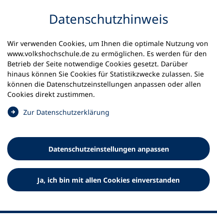
Inhalt anspringen
Datenschutz­hinweis
Wir verwenden Cookies, um Ihnen die optimale Nutzung von
www.volkshochschule.de zu ermöglichen. Es werden für den
Betrieb der Seite notwendige Cookies gesetzt. Darüber
hinaus können Sie Cookies für Statistikzwecke zulassen. Sie
Werkzeuge
können die Datenschutz­einstellungen anpassen oder allen
0
Merkliste
Cookies direkt zustimmen.
Deutscher Volkshochschul-Verband (DVV) e.V.
Fußzeile
(
Zur Datenschutz­erklärung
Ö
Standort Bonn
f
Königswinterer Straße 552 b
f
53227 Bonn
Datenschutz­einstellungen anpassen
n
Standort Berlin
e
Luisenstraße 45
t
Ja, ich bin mit allen Cookies einverstanden
10117 Berlin
i
n
e
i