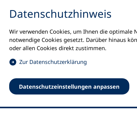
Inhalt anspringen
Datenschutz­hinweis
Wir verwenden Cookies, um Ihnen die optimale N
notwendige Cookies gesetzt. Darüber hinaus könn
oder allen Cookies direkt zustimmen.
(
Zur Datenschutz­erklärung
Ö
0
Merkliste
f
Datenschutz­einstellungen anpassen
Deutscher Volkshochschul-Verband (DV
f
Fußzeile
n
E-Mail-Adresse
Standort Bonn
e
Königswinterer Straße 552 b
t
53227 Bonn
i
n
Standort Berlin
e