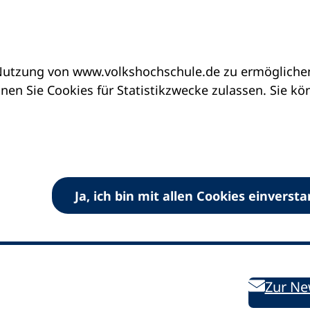
utzung von www.volkshochschule.de zu ermöglichen.
en Sie Cookies für Statistikzwecke zulassen. Sie k
Ja, ich bin mit allen Cookies einverst
V) e.V.
Kontakt
Bleiben 
E-Mail:
info
dvv-vhs
de
Weiterbild
des DVV
Ansprechpersonen
Zur Ne