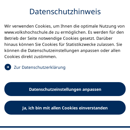
Inhalt anspringen
Datenschutz­hinweis
Wir verwenden Cookies, um Ihnen die optimale Nutzung von
www.volkshochschule.de zu ermöglichen. Es werden für den
Betrieb der Seite notwendige Cookies gesetzt. Darüber
hinaus können Sie Cookies für Statistikzwecke zulassen. Sie
Werkzeuge
können die Datenschutz­einstellungen anpassen oder allen
0
Merkliste
Cookies direkt zustimmen.
Deutscher Volkshochschul-Verband (DVV) e.V.
Fußzeile
(
Zur Datenschutz­erklärung
Ö
Standort Bonn
f
Königswinterer Straße 552 b
f
53227 Bonn
Datenschutz­einstellungen anpassen
n
Standort Berlin
e
Luisenstraße 45
t
Ja, ich bin mit allen Cookies einverstanden
10117 Berlin
i
n
e
i