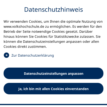
Inhalt anspringen
Datenschutz­hinweis
Wir verwenden Cookies, um Ihnen die optimale Nutzung von
www.volkshochschule.de zu ermöglichen. Es werden für den
Betrieb der Seite notwendige Cookies gesetzt. Darüber
hinaus können Sie Cookies für Statistikzwecke zulassen. Sie
Werkzeuge
können die Datenschutz­einstellungen anpassen oder allen
0
Merkliste
Cookies direkt zustimmen.
Deutscher Volkshochschul-Verband (DVV) e.V.
Fußzeile
(
Zur Datenschutz­erklärung
Ö
Standort Bonn
f
Königswinterer Straße 552 b
f
53227 Bonn
Datenschutz­einstellungen anpassen
n
Standort Berlin
e
Luisenstraße 45
t
Ja, ich bin mit allen Cookies einverstanden
10117 Berlin
i
n
e
i