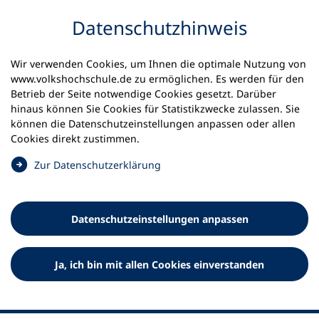
Inhalt anspringen
Datenschutz­hinweis
Wir verwenden Cookies, um Ihnen die optimale Nutzung von
www.volkshochschule.de zu ermöglichen. Es werden für den
Betrieb der Seite notwendige Cookies gesetzt. Darüber
hinaus können Sie Cookies für Statistikzwecke zulassen. Sie
Werkzeuge
können die Datenschutz­einstellungen anpassen oder allen
0
Merkliste
Cookies direkt zustimmen.
Deutscher Volkshochschul-Verband (DVV) e.V.
Fußzeile
(
Zur Datenschutz­erklärung
Ö
Standort Bonn
f
Königswinterer Straße 552 b
f
53227 Bonn
Datenschutz­einstellungen anpassen
n
Standort Berlin
e
Luisenstraße 45
t
Ja, ich bin mit allen Cookies einverstanden
10117 Berlin
i
n
e
i