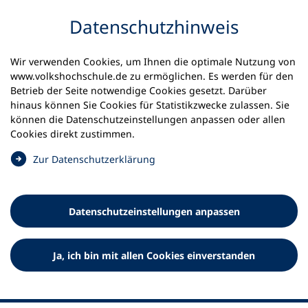
Inhalt anspringen
Datenschutz­hinweis
Wir verwenden Cookies, um Ihnen die optimale Nutzung von
www.volkshochschule.de zu ermöglichen. Es werden für den
Betrieb der Seite notwendige Cookies gesetzt. Darüber
hinaus können Sie Cookies für Statistikzwecke zulassen. Sie
Werkzeuge
können die Datenschutz­einstellungen anpassen oder allen
0
Merkliste
Cookies direkt zustimmen.
Deutscher Volkshochschul-Verband (DVV) e.V.
Fußzeile
(
Zur Datenschutz­erklärung
Ö
Standort Bonn
f
Königswinterer Straße 552 b
f
53227 Bonn
Datenschutz­einstellungen anpassen
n
Standort Berlin
e
Luisenstraße 45
t
Ja, ich bin mit allen Cookies einverstanden
10117 Berlin
i
n
e
i