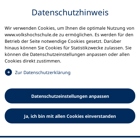
Inhalt anspringen
Datenschutz­hinweis
Wir verwenden Cookies, um Ihnen die optimale Nutzung von
www.volkshochschule.de zu ermöglichen. Es werden für den
Betrieb der Seite notwendige Cookies gesetzt. Darüber
hinaus können Sie Cookies für Statistikzwecke zulassen. Sie
Werkzeuge
können die Datenschutz­einstellungen anpassen oder allen
0
Merkliste
Cookies direkt zustimmen.
Deutscher Volkshochschul-Verband (DVV) e.V.
Fußzeile
(
Zur Datenschutz­erklärung
Ö
Standort Bonn
f
Königswinterer Straße 552 b
f
53227 Bonn
Datenschutz­einstellungen anpassen
n
Standort Berlin
e
Luisenstraße 45
t
Ja, ich bin mit allen Cookies einverstanden
10117 Berlin
i
n
e
i