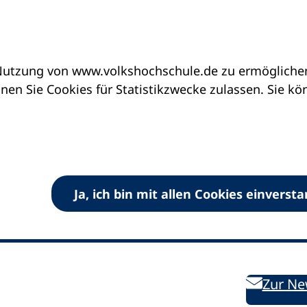
utzung von www.volkshochschule.de zu ermöglichen.
en Sie Cookies für Statistikzwecke zulassen. Sie k
Ja, ich bin mit allen Cookies einverst
V) e.V.
Kontakt
Bleiben 
E-Mail:
info
dvv-vhs
de
Weiterbild
des DVV
Ansprechpersonen
Zur Ne