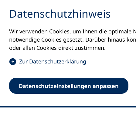
Inhalt anspringen
Datenschutz­hinweis
Wir verwenden Cookies, um Ihnen die optimale N
notwendige Cookies gesetzt. Darüber hinaus könn
oder allen Cookies direkt zustimmen.
(
Zur Datenschutz­erklärung
Ö
0
Merkliste
f
Datenschutz­einstellungen anpassen
Deutscher Volkshochschul-Verband (DV
f
Fußzeile
n
E-Mail-Adresse
Standort Bonn
e
Königswinterer Straße 552 b
t
53227 Bonn
i
n
Standort Berlin
e