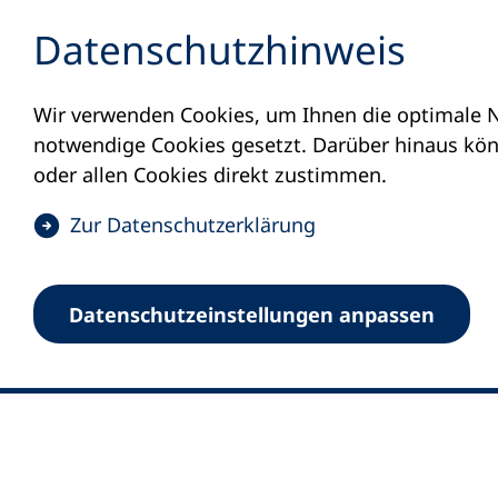
Inhalt anspringen
Datenschutz­hinweis
Wir verwenden Cookies, um Ihnen die optimale N
notwendige Cookies gesetzt. Darüber hinaus könn
oder allen Cookies direkt zustimmen.
(
Zur Datenschutz­erklärung
Ö
0
Merkliste
f
Datenschutz­einstellungen anpassen
Deutscher Volkshochschul-Verband (DV
f
Fußzeile
n
E-Mail-Adresse
Standort Bonn
e
Königswinterer Straße 552 b
t
53227 Bonn
i
n
Standort Berlin
e