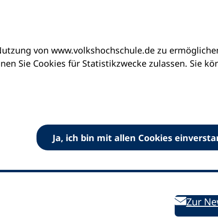
utzung von www.volkshochschule.de zu ermöglichen.
en Sie Cookies für Statistikzwecke zulassen. Sie k
Ja, ich bin mit allen Cookies einverst
V) e.V.
Kontakt
Bleiben 
E-Mail:
info
dvv-vhs
de
Weiterbild
des DVV
Ansprechpersonen
Zur Ne