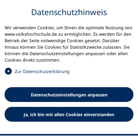
Inhalt anspringen
Datenschutz­hinweis
Wir verwenden Cookies, um Ihnen die optimale Nutzung von
www.volkshochschule.de zu ermöglichen. Es werden für den
Betrieb der Seite notwendige Cookies gesetzt. Darüber
hinaus können Sie Cookies für Statistikzwecke zulassen. Sie
Werkzeuge
können die Datenschutz­einstellungen anpassen oder allen
0
Merkliste
Cookies direkt zustimmen.
Deutscher Volkshochschul-Verband (DVV) e.V.
Fußzeile
(
Zur Datenschutz­erklärung
Ö
Standort Bonn
f
Königswinterer Straße 552 b
f
53227 Bonn
Datenschutz­einstellungen anpassen
n
Standort Berlin
e
Luisenstraße 45
t
Ja, ich bin mit allen Cookies einverstanden
10117 Berlin
i
n
e
i