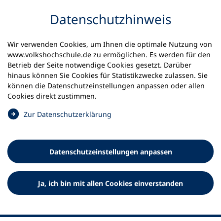
Inhalt anspringen
Datenschutz­hinweis
Wir verwenden Cookies, um Ihnen die optimale Nutzung von
www.volkshochschule.de zu ermöglichen. Es werden für den
Betrieb der Seite notwendige Cookies gesetzt. Darüber
hinaus können Sie Cookies für Statistikzwecke zulassen. Sie
Werkzeuge
können die Datenschutz­einstellungen anpassen oder allen
0
Merkliste
Cookies direkt zustimmen.
Deutscher Volkshochschul-Verband (DVV) e.V.
Fußzeile
(
Zur Datenschutz­erklärung
Ö
Standort Bonn
f
Königswinterer Straße 552 b
f
53227 Bonn
Datenschutz­einstellungen anpassen
n
Standort Berlin
e
Luisenstraße 45
t
Ja, ich bin mit allen Cookies einverstanden
10117 Berlin
i
n
e
i