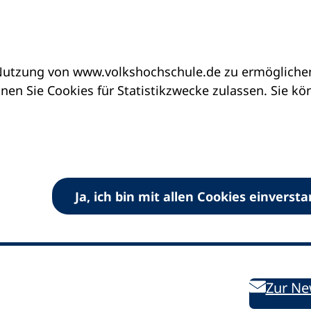
utzung von www.volkshochschule.de zu ermöglichen.
en Sie Cookies für Statistikzwecke zulassen. Sie k
Ja, ich bin mit allen Cookies einverst
V) e.V.
Kontakt
Bleiben 
E-Mail:
info
dvv-vhs
de
Weiterbild
des DVV
Ansprechpersonen
Zur Ne