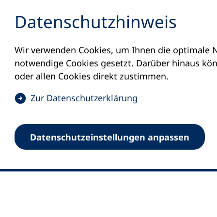
Inhalt anspringen
Datenschutz­hinweis
Wir verwenden Cookies, um Ihnen die optimale N
notwendige Cookies gesetzt. Darüber hinaus könn
oder allen Cookies direkt zustimmen.
(
Zur Datenschutz­erklärung
Ö
0
Merkliste
f
Datenschutz­einstellungen anpassen
Deutscher Volkshochschul-Verband (DV
f
Fußzeile
n
E-Mail-Adresse
Standort Bonn
e
Königswinterer Straße 552 b
t
53227 Bonn
i
n
Standort Berlin
e