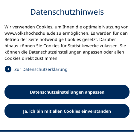
Inhalt anspringen
Datenschutz­hinweis
Wir verwenden Cookies, um Ihnen die optimale Nutzung von
www.volkshochschule.de zu ermöglichen. Es werden für den
Betrieb der Seite notwendige Cookies gesetzt. Darüber
hinaus können Sie Cookies für Statistikzwecke zulassen. Sie
Werkzeuge
können die Datenschutz­einstellungen anpassen oder allen
0
Merkliste
Cookies direkt zustimmen.
Deutscher Volkshochschul-Verband (DVV) e.V.
Fußzeile
(
Zur Datenschutz­erklärung
Ö
Standort Bonn
f
Königswinterer Straße 552 b
f
53227 Bonn
Datenschutz­einstellungen anpassen
n
Standort Berlin
e
Luisenstraße 45
t
Ja, ich bin mit allen Cookies einverstanden
10117 Berlin
i
n
e
i