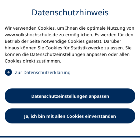
Inhalt anspringen
Datenschutz­hinweis
Wir verwenden Cookies, um Ihnen die optimale Nutzung von
www.volkshochschule.de zu ermöglichen. Es werden für den
Betrieb der Seite notwendige Cookies gesetzt. Darüber
hinaus können Sie Cookies für Statistikzwecke zulassen. Sie
Werkzeuge
können die Datenschutz­einstellungen anpassen oder allen
0
Merkliste
Cookies direkt zustimmen.
Deutscher Volkshochschul-Verband (DVV) e.V.
Fußzeile
(
Zur Datenschutz­erklärung
Ö
Standort Bonn
f
Königswinterer Straße 552 b
f
53227 Bonn
Datenschutz­einstellungen anpassen
n
Standort Berlin
e
Luisenstraße 45
t
Ja, ich bin mit allen Cookies einverstanden
10117 Berlin
i
n
e
i