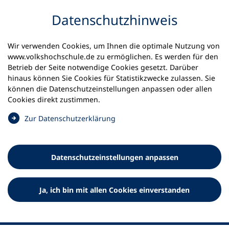
Inhalt anspringen
Datenschutz­hinweis
Wir verwenden Cookies, um Ihnen die optimale Nutzung von
www.volkshochschule.de zu ermöglichen. Es werden für den
Betrieb der Seite notwendige Cookies gesetzt. Darüber
hinaus können Sie Cookies für Statistikzwecke zulassen. Sie
Werkzeuge
können die Datenschutz­einstellungen anpassen oder allen
0
Merkliste
Cookies direkt zustimmen.
Deutscher Volkshochschul-Verband (DVV) e.V.
Fußzeile
(
Zur Datenschutz­erklärung
Ö
Standort Bonn
f
Königswinterer Straße 552 b
f
53227 Bonn
Datenschutz­einstellungen anpassen
n
Standort Berlin
e
Luisenstraße 45
t
Ja, ich bin mit allen Cookies einverstanden
10117 Berlin
i
n
e
i