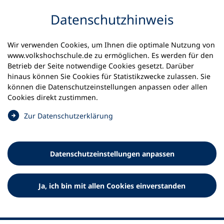
Inhalt anspringen
Datenschutz­hinweis
Wir verwenden Cookies, um Ihnen die optimale Nutzung von
www.volkshochschule.de zu ermöglichen. Es werden für den
Betrieb der Seite notwendige Cookies gesetzt. Darüber
hinaus können Sie Cookies für Statistikzwecke zulassen. Sie
Werkzeuge
können die Datenschutz­einstellungen anpassen oder allen
0
Merkliste
Cookies direkt zustimmen.
Deutscher Volkshochschul-Verband (DVV) e.V.
Fußzeile
(
Zur Datenschutz­erklärung
Ö
Standort Bonn
f
Königswinterer Straße 552 b
f
53227 Bonn
Datenschutz­einstellungen anpassen
n
Standort Berlin
e
Luisenstraße 45
t
Ja, ich bin mit allen Cookies einverstanden
10117 Berlin
i
n
e
i