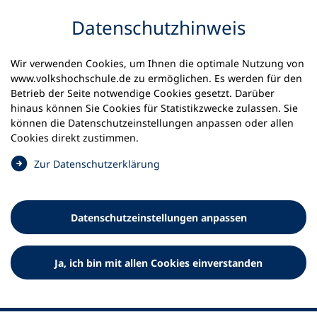
Inhalt anspringen
Datenschutz­hinweis
Wir verwenden Cookies, um Ihnen die optimale Nutzung von
www.volkshochschule.de zu ermöglichen. Es werden für den
Betrieb der Seite notwendige Cookies gesetzt. Darüber
hinaus können Sie Cookies für Statistikzwecke zulassen. Sie
Werkzeuge
können die Datenschutz­einstellungen anpassen oder allen
0
Merkliste
Cookies direkt zustimmen.
Deutscher Volkshochschul-Verband (DVV) e.V.
Fußzeile
(
Zur Datenschutz­erklärung
Ö
Standort Bonn
f
Königswinterer Straße 552 b
f
53227 Bonn
Datenschutz­einstellungen anpassen
n
Standort Berlin
e
Luisenstraße 45
t
Ja, ich bin mit allen Cookies einverstanden
10117 Berlin
i
n
e
i