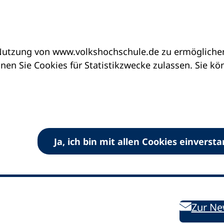
utzung von www.volkshochschule.de zu ermöglichen.
en Sie Cookies für Statistikzwecke zulassen. Sie k
Ja, ich bin mit allen Cookies einverst
V) e.V.
Kontakt
Bleiben 
E-Mail:
info
dvv-vhs
de
Weiterbild
des DVV
Ansprechpersonen
Zur Ne