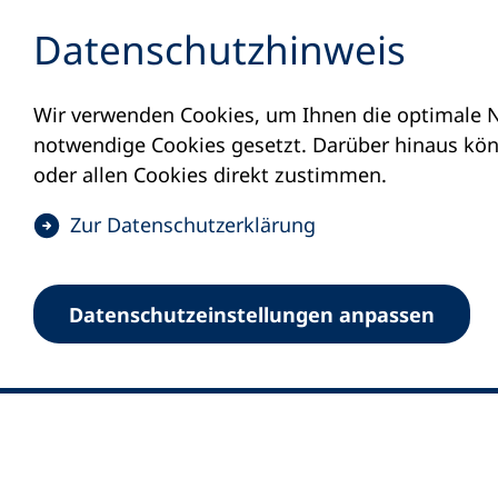
Inhalt anspringen
Datenschutz­hinweis
Wir verwenden Cookies, um Ihnen die optimale N
notwendige Cookies gesetzt. Darüber hinaus könn
oder allen Cookies direkt zustimmen.
(
Zur Datenschutz­erklärung
Ö
0
Merkliste
f
Datenschutz­einstellungen anpassen
Deutscher Volkshochschul-Verband (DV
f
Fußzeile
n
E-Mail-Adresse
Standort Bonn
e
Königswinterer Straße 552 b
t
53227 Bonn
i
n
Standort Berlin
e