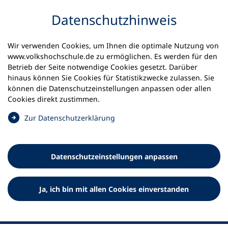
Inhalt anspringen
Datenschutz­hinweis
Wir verwenden Cookies, um Ihnen die optimale Nutzung von
www.volkshochschule.de zu ermöglichen. Es werden für den
Betrieb der Seite notwendige Cookies gesetzt. Darüber
hinaus können Sie Cookies für Statistikzwecke zulassen. Sie
Werkzeuge
können die Datenschutz­einstellungen anpassen oder allen
0
Merkliste
Cookies direkt zustimmen.
Deutscher Volkshochschul-Verband (DVV) e.V.
Fußzeile
(
Zur Datenschutz­erklärung
Ö
Standort Bonn
f
Königswinterer Straße 552 b
f
53227 Bonn
Datenschutz­einstellungen anpassen
n
Standort Berlin
e
Luisenstraße 45
t
Ja, ich bin mit allen Cookies einverstanden
10117 Berlin
i
n
e
i