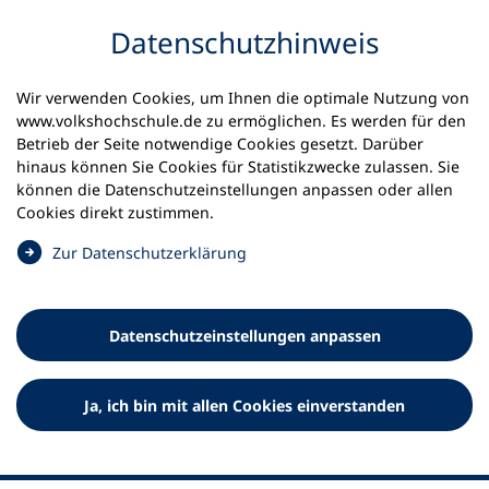
Inhalt anspringen
Datenschutz­hinweis
Wir verwenden Cookies, um Ihnen die optimale Nutzung von
www.volkshochschule.de zu ermöglichen. Es werden für den
Betrieb der Seite notwendige Cookies gesetzt. Darüber
hinaus können Sie Cookies für Statistikzwecke zulassen. Sie
Werkzeuge
können die Datenschutz­einstellungen anpassen oder allen
0
Merkliste
Cookies direkt zustimmen.
Deutscher Volkshochschul-Verband (DVV) e.V.
Fußzeile
(
Zur Datenschutz­erklärung
Ö
Standort Bonn
f
Königswinterer Straße 552 b
f
53227 Bonn
Datenschutz­einstellungen anpassen
n
Standort Berlin
e
Luisenstraße 45
t
Ja, ich bin mit allen Cookies einverstanden
10117 Berlin
i
n
e
i