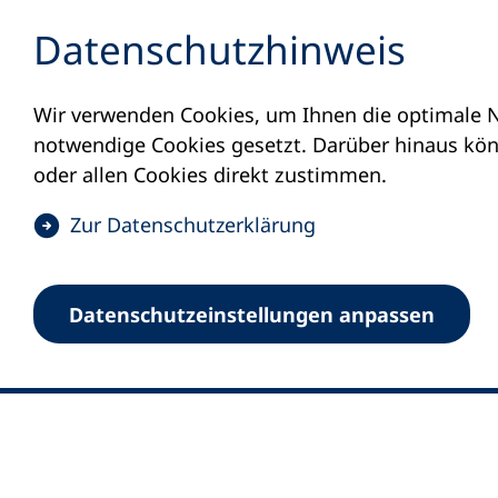
Inhalt anspringen
Datenschutz­hinweis
Wir verwenden Cookies, um Ihnen die optimale N
notwendige Cookies gesetzt. Darüber hinaus könn
oder allen Cookies direkt zustimmen.
(
Zur Datenschutz­erklärung
Ö
0
Merkliste
f
Datenschutz­einstellungen anpassen
Deutscher Volkshochschul-Verband (DV
f
Fußzeile
n
E-Mail-Adresse
Standort Bonn
e
Königswinterer Straße 552 b
t
53227 Bonn
i
n
Standort Berlin
e