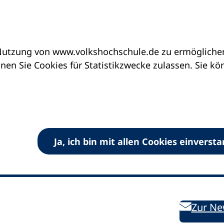
utzung von www.volkshochschule.de zu ermöglichen.
en Sie Cookies für Statistikzwecke zulassen. Sie k
Ja, ich bin mit allen Cookies einverst
V) e.V.
Kontakt
Bleiben 
E-Mail:
info
dvv-vhs
de
Weiterbild
des DVV
Ansprechpersonen
Zur Ne