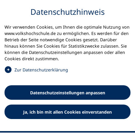
Inhalt anspringen
Datenschutz­hinweis
Wir verwenden Cookies, um Ihnen die optimale Nutzung von
www.volkshochschule.de zu ermöglichen. Es werden für den
Betrieb der Seite notwendige Cookies gesetzt. Darüber
hinaus können Sie Cookies für Statistikzwecke zulassen. Sie
Werkzeuge
können die Datenschutz­einstellungen anpassen oder allen
0
Merkliste
Cookies direkt zustimmen.
Deutscher Volkshochschul-Verband (DVV) e.V.
Fußzeile
(
Zur Datenschutz­erklärung
Ö
Standort Bonn
f
Königswinterer Straße 552 b
f
53227 Bonn
Datenschutz­einstellungen anpassen
n
Standort Berlin
e
Luisenstraße 45
t
Ja, ich bin mit allen Cookies einverstanden
10117 Berlin
i
n
e
i