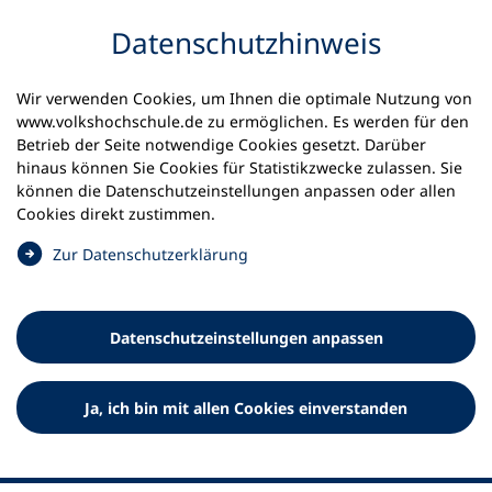
Inhalt anspringen
Datenschutz­hinweis
Wir verwenden Cookies, um Ihnen die optimale Nutzung von
www.volkshochschule.de zu ermöglichen. Es werden für den
Betrieb der Seite notwendige Cookies gesetzt. Darüber
hinaus können Sie Cookies für Statistikzwecke zulassen. Sie
Werkzeuge
können die Datenschutz­einstellungen anpassen oder allen
0
Merkliste
Cookies direkt zustimmen.
Deutscher Volkshochschul-Verband (DVV) e.V.
Fußzeile
(
Zur Datenschutz­erklärung
Ö
Standort Bonn
f
Königswinterer Straße 552 b
f
53227 Bonn
Datenschutz­einstellungen anpassen
n
Standort Berlin
e
Luisenstraße 45
t
Ja, ich bin mit allen Cookies einverstanden
10117 Berlin
i
n
e
i