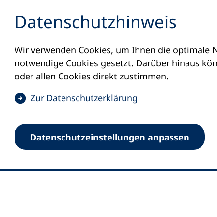
Inhalt anspringen
Datenschutz­hinweis
Wir verwenden Cookies, um Ihnen die optimale N
notwendige Cookies gesetzt. Darüber hinaus könn
oder allen Cookies direkt zustimmen.
(
Zur Datenschutz­erklärung
Ö
0
Merkliste
f
Datenschutz­einstellungen anpassen
Deutscher Volkshochschul-Verband (DV
f
Fußzeile
n
E-Mail-Adresse
Standort Bonn
e
Königswinterer Straße 552 b
t
53227 Bonn
i
n
Standort Berlin
e