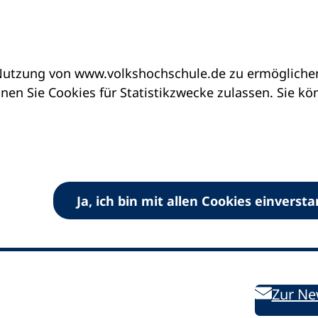
utzung von www.volkshochschule.de zu ermöglichen.
en Sie Cookies für Statistikzwecke zulassen. Sie k
Ja, ich bin mit allen Cookies einverst
V) e.V.
Kontakt
Bleiben 
E-Mail:
info
dvv-vhs
de
Weiterbild
des DVV
Ansprechpersonen
Zur Ne