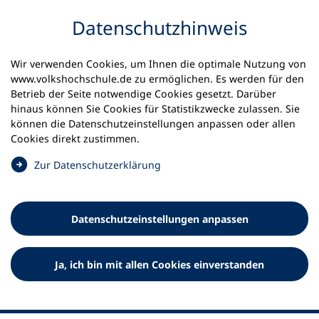
Inhalt anspringen
Datenschutz­hinweis
Wir verwenden Cookies, um Ihnen die optimale Nutzung von
www.volkshochschule.de zu ermöglichen. Es werden für den
Betrieb der Seite notwendige Cookies gesetzt. Darüber
hinaus können Sie Cookies für Statistikzwecke zulassen. Sie
Werkzeuge
können die Datenschutz­einstellungen anpassen oder allen
0
Merkliste
Cookies direkt zustimmen.
Deutscher Volkshochschul-Verband (DVV) e.V.
Fußzeile
(
Zur Datenschutz­erklärung
Ö
Standort Bonn
f
Königswinterer Straße 552 b
f
53227 Bonn
Datenschutz­einstellungen anpassen
n
Standort Berlin
e
Luisenstraße 45
t
Ja, ich bin mit allen Cookies einverstanden
10117 Berlin
i
n
e
i